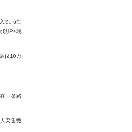
Sora生
以IP+现
赔仅10万
而在三条路
器人采集数