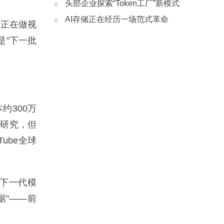
头部企业探索“Token工厂”新模式
AI存储正在经历一场范式革命
正在做视
是"下一批
约300万
价研究，但
Tube全球
下一代模
据"——前