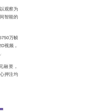
"以观察为
空间智能的
6750万帧
级2D视频，
。
亿美元融资，
核心押注均