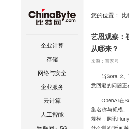
您的位置：
比
艺恩观察：
企业计算
从哪来？
存储
来源：百家号
网络与安全
当Sora 2、
意回避的问题正
企业服务
云计算
OpenAI在S
集名称与规模。同期
人工智能
规模，腾讯Hun
物联网
.5G
什么训的"反而