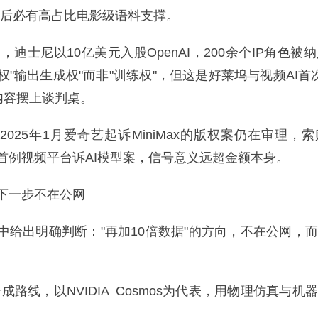
背后必有高占比电影级语料支撑。
，迪士尼以10亿美元入股OpenAI，200余个IP角色被纳入
"输出生成权"而非"训练权"，但这是好莱坞与视频AI首次
内容摆上谈判桌。
25年1月爱奇艺起诉MiniMax的版权案仍在审理，索
首例视频平台诉AI模型案，信号意义远超金额本身。
一步不在公网
出明确判断："再加10倍数据"的方向，不在公网，
线，以NVIDIA Cosmos为代表，用物理仿真与机