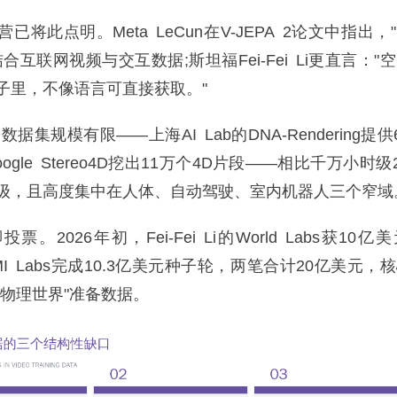
此点明。Meta LeCun在V-JEPA 2论文中指出，
合互联网视频与交互数据;斯坦福Fei-Fei Li更直言："
子里，不像语言可直接获取。"
规模有限——上海AI Lab的DNA-Rendering提供
gle Stereo4D挖出11万个4D片段——相比千万小时
级，且高度集中在人体、自动驾驶、室内机器人三个窄域
026年初，Fei-Fei Li的World Labs获10
AMI Labs完成10.3亿美元种子轮，两笔合计20亿美元，
解物理世界"准备数据。