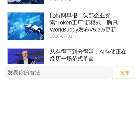
比特网早报：头部企业探
索“Token工厂”新模式，腾讯
WorkBuddy发布V5.3.5更新
2026-07-31
从存得下到分得清：AI存储正在
经历一场范式革命
2026-07-30
发布
比特网早报：OpenAI的
ChatGPT周活跃用户数接近10
亿，腾讯混元开源AngelSpec
2026-07-30
AI投资回报率有望达52%，企业
如何兼顾创新与合规