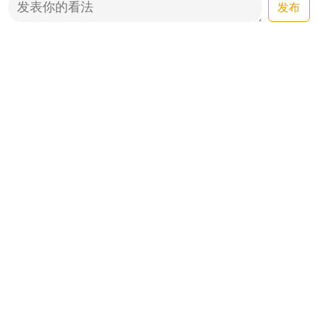
发布
比特网早报：OpenAI与
Anthropic的AI模型卷入更多安全
事件，面壁智能开源
2天前
ForgeStencil
比特网早报：2025年我国人工智
能产业规模超1.2万亿元，
MiniMax H3正式开源
2026-08-04
比特网早报：欧盟执行《人工智
能法》相关规定，字节跳动发布
Seedance 2.5视频创作模型
2026-08-03