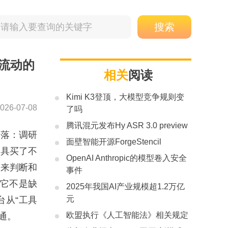
流动的
相关
阅读
Kimi K3登顶，大模型竞争规则变
026-07-08
了吗
腾讯混元发布Hy ASR 3.0 preview
落：调研
面壁智能开源ForgeStencil
工具买了不
OpenAI Anthropic的模型卷入安全
用来判断和
事件
—它不是缺
2025年我国AI产业规模超1.2万亿
元
台从“工具
欧盟执行《人工智能法》相关规定
通。