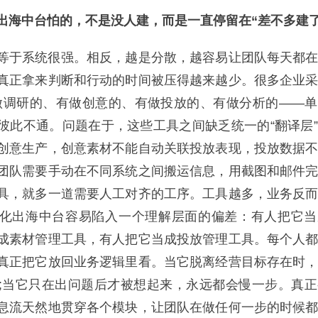
中台怕的，不是没人建，而是一直停留在“差不多建了
于系统很强。相反，越是分散，越容易让团队每天都在
真正拿来判断和行动的时间被压得越来越少。很多企业
有做调研的、有做创意的、有做投放的、有做分析的——
彼此不通。问题在于，这些工具之间缺乏统一的“翻译层
创意生产，创意素材不能自动关联投放表现，投放数据
团队需要手动在不同系统之间搬运信息，用截图和邮件
具，就多一道需要人工对齐的工序。工具越多，业务反
化出海中台容易陷入一个理解层面的偏差：有人把它当
成素材管理工具，有人把它当成投放管理工具。每个人
真正把它放回业务逻辑里看。当它脱离经营目标存在时
;当它只在出问题后才被想起来，永远都会慢一步。真
息流天然地贯穿各个模块，让团队在做任何一步的时候