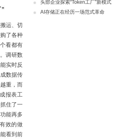
头部企业探索“Token工厂”新模式
”
AI存储正在经历一场范式革命
搬运、切
采购了各种
单个看都有
”。调研数
不能实时反
完成数据传
而越重，而
成报表工
都抓住了一
，功能再多
正有效的做
都能看到前