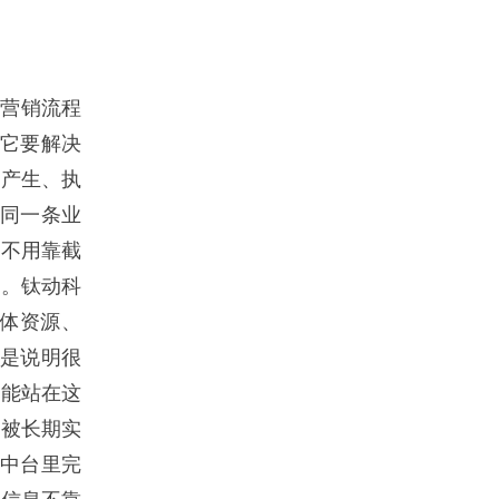
的营销流程
—它要解决
何产生、执
在同一条业
、不用靠截
低。钛动科
媒体资源、
而是说明很
统能站在这
套被长期实
海中台里完