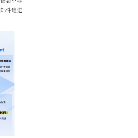
，信息不靠
靠邮件追进