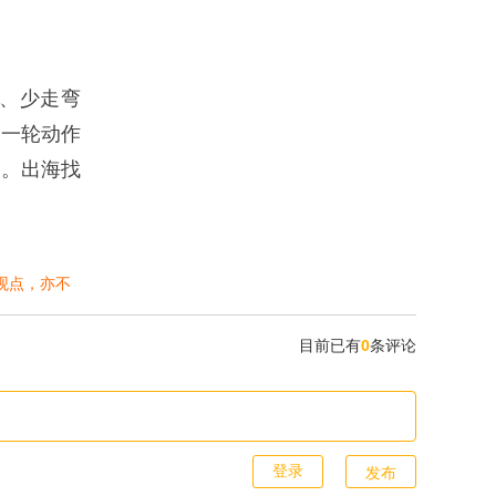
、少走弯
每一轮动作
分。出海找
观点，亦不
目前已有
0
条评论
发布